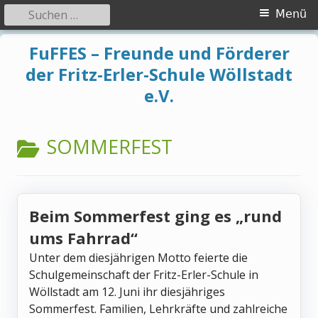
Primäres
Suchen
Menü
nach:
Menü
Springe
FuFFES – Freunde und Förderer
zum
der Fritz-Erler-Schule Wöllstadt
Inhalt
e.V.
KATEGORIE:
SOMMERFEST
Beim Sommerfest ging es „rund
ums Fahrrad“
Unter dem diesjährigen Motto feierte die
Schulgemeinschaft der Fritz-Erler-Schule in
Wöllstadt am 12. Juni ihr diesjähriges
Sommerfest. Familien, Lehrkräfte und zahlreiche