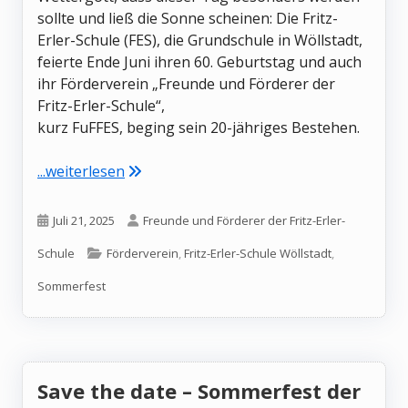
sollte und ließ die Sonne scheinen: Die Fritz-
Erler-Schule (FES), die Grundschule in Wöllstadt,
feierte Ende Juni ihren 60. Geburtstag und auch
ihr Förderverein „Freunde und Förderer der
Fritz-Erler-Schule“,
kurz FuFFES, beging sein 20-jähriges Bestehen.
"Ein Jubiläumsfest voller Highlights"
...weiterlesen
Veröffentlicht
Autor
Juli 21, 2025
Freunde und Förderer der Fritz-Erler-
am
Kategorien
Schule
Förderverein
,
Fritz-Erler-Schule Wöllstadt
,
Sommerfest
Save the date – Sommerfest der