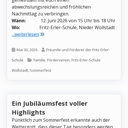
gemeinsam mit euch einen
abwechslungsreichen und fröhlichen
Nachmittag zu verbringen.
Wann:
12. Juni 2026 von 15 Uhr bis 18 Uhr
Wo:
Fritz-Erler-Schule, Nieder Wöllstadt
"Sommerfest 2026"
...weiterlesen
Veröffentlicht
Autor
Mai 30, 2026
Freunde und Förderer der Fritz-Erler-
am
Kategorien
Schule
Familie
,
Förderverein
,
Fritz-Erler-Schule
Wöllstadt
,
Sommerfest
Ein Jubiläumsfest voller
Highlights
Pünktlich zum Sommerfest erkannte auch der
Wettergott, dass dieser Tag besonders werden