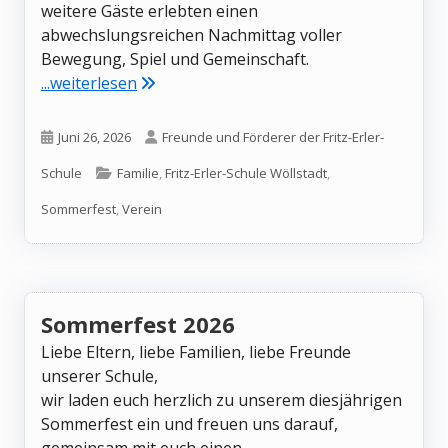
weitere Gäste erlebten einen
abwechslungsreichen Nachmittag voller
Bewegung, Spiel und Gemeinschaft.
"Beim Sommerfest ging es „rund ums Fah
...weiterlesen
Veröffentlicht
Autor
Juni 26, 2026
Freunde und Förderer der Fritz-Erler-
am
Kategorien
Schule
Familie
,
Fritz-Erler-Schule Wöllstadt
,
Sommerfest
,
Verein
Sommerfest 2026
Liebe Eltern, liebe Familien, liebe Freunde
unserer Schule,
wir laden euch herzlich zu unserem diesjährigen
Sommerfest ein und freuen uns darauf,