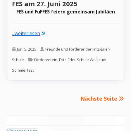
FES am 27. Juni 2025
FES und FuFFES feiern gemeinsam Jubiläen
"Save the date – Sommerfest der FES am 2
...weiterlesen
Veröffentlicht
Autor
Juni 5, 2025
Freunde und Förderer der Fritz-Erler-
am
Kategorien
Schule
Förderverein
,
Fritz-Erler-Schule Wöllstadt
,
Sommerfest
Seitennummerierung
Nächste Seite
der
Beiträge
Haupt-