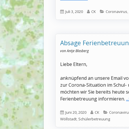
Veröffentlicht
Autor
Kategorien
Juli 3, 2020
CK
Coronavirus
,
am
Absage Ferienbetreuu
von Antje Blasberg
Liebe Eltern,
anknüpfend an unsere Email vom 
zur Corona-Situation im Schul-
möchten wir Sie bereits heute 
Ferienbetreuung informieren.
.
Veröffentlicht
Autor
Kategorien
Juni 20, 2020
CK
Coronaviru
am
Wöllstadt
,
Schülerbetreuung