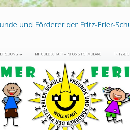
unde und Förderer der Fritz-Erler-Schu
BETREUUNG
MITGLIEDSCHAFT – INFOS & FORMULARE
FRITZ-ER
ETREUUNG
G
ISCHES KONZEPT
LAN
RT NW
RT OW