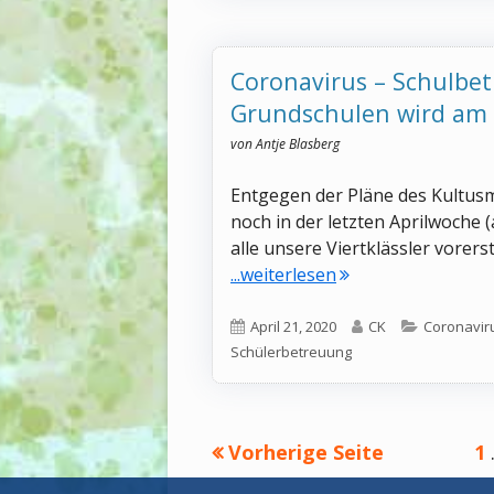
Coronavirus – Schulbetr
Grundschulen wird am 
von Antje Blasberg
Entgegen der Pläne des Kultusm
noch in der letzten Aprilwoche (
alle unsere Viertklässler vorers
"Coronavirus – Sch
...weiterlesen
Veröffentlicht
Autor
Kategorie
April 21, 2020
CK
Coronavir
am
Schülerbetreuung
Seitennummerierun
Se
Vorherige Seite
1