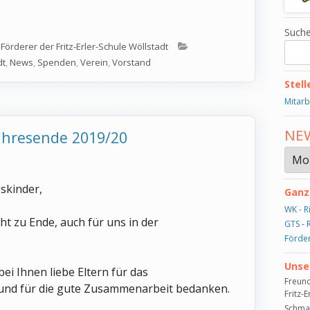
 für die Fritz-Erler-Schule Nieder-Wöllstadt"
Such
Kategorien
örderer der Fritz-Erler-Schule Wöllstadt
dt
,
News
,
Spenden
,
Verein
,
Vorstand
Stel
Mitarb
NEW
ahresende 2019/20
New
Arch
skinder,
Ganz
WK - R
ht zu Ende, auch für uns in der
GTS - R
Förder
Unse
ei Ihnen liebe Eltern für das
Freun
und für die gute Zusammenarbeit bedanken.
Fritz-
chuljahresende 2019/20"
Schma