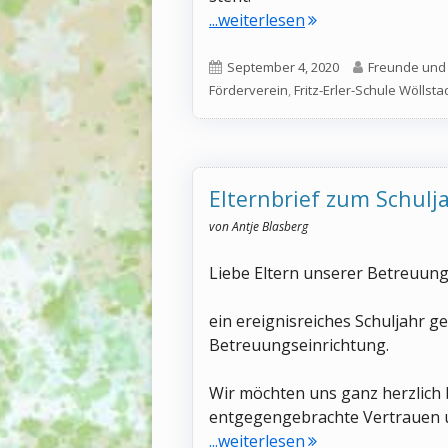
"Neue Spiele-Garage
...weiterlesen
Veröffentlicht
Autor
September 4, 2020
Freunde und F
am
Förderverein
,
Fritz-Erler-Schule Wöllsta
Elternbrief zum Schulj
von Antje Blasberg
Liebe Eltern unserer Betreuung
ein ereignisreiches Schuljahr ge
Betreuungseinrichtung.
Wir möchten uns ganz herzlich b
entgegengebrachte Vertrauen 
"Elternbrief zum S
...weiterlesen