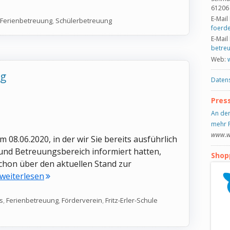
61206
E-Mail
Ferienbetreuung
,
Schülerbetreuung
foerde
E-Mail
betre
Web:
ng
Daten
Pres
An der
mehr P
www.we
08.06.2020, in der wir Sie bereits ausführlich
 und Betreuungsbereich informiert hatten,
Shop
schon über den aktuellen Stand zur
"Absage Ferienbetreuung"
..weiterlesen
s
,
Ferienbetreuung
,
Förderverein
,
Fritz-Erler-Schule