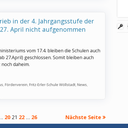
ieb in der 4. Jahrgangsstufe der
27. April nicht aufgenommen
inisteriums vom 17.4. bleiben die Schulen auch
ab 27.April) geschlossen. Somit bleiben auch
t noch daheim.
ulbetrieb in der 4. Jahrgangsstufe der Grundschulen wird a
n
us
,
Förderverein
,
Fritz-Erler-Schule Wöllstadt
,
News
,
g
ite
Seite
Seite
Seite
Seite
…
20
21
22
…
26
Nächste Seite