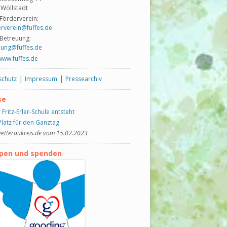
 Wöllstadt
 Förderverein:
rverein@fuffes.de
 Betreuung:
uung@fuffes.de
www.fuffes.de
|
|
schutz
Impressum
Pressearchiv
se
 Fritz-Erler-Schule entsteht
latz für den Ganztag
tteraukreis.de vom 15.02.2023
pen und spenden