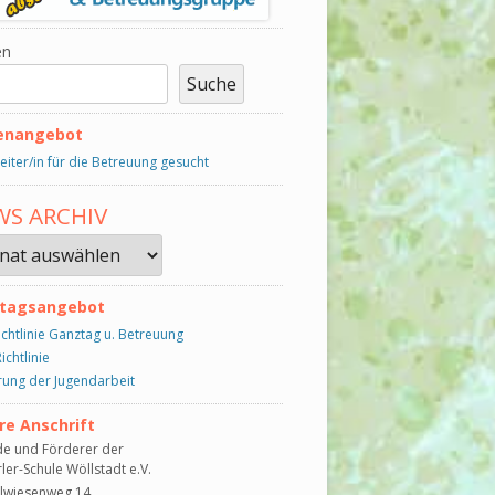
en
Suche
lenangebot
eiter/in für die Betreuung gesucht
S ARCHIV
s
iv
tagsangebot
ichtlinie Ganztag u. Betreuung
ichtlinie
ung der Jugendarbeit
re Anschrift
de und Förderer der
Erler-Schule Wöllstadt e.V.
lwiesenweg 14